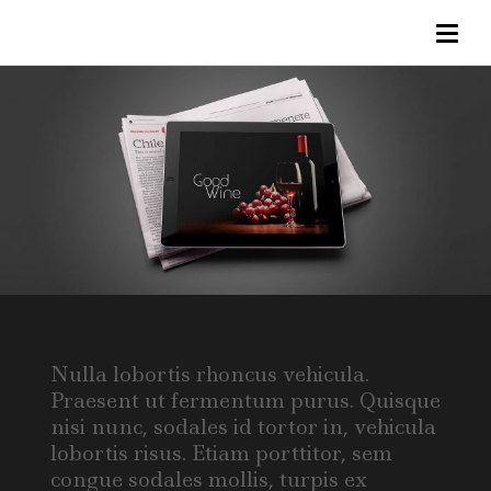
Nulla lobortis rhoncus vehicula.
Praesent ut fermentum purus. Quisque
nisi nunc, sodales id tortor in, vehicula
lobortis risus. Etiam porttitor, sem
congue sodales mollis, turpis ex