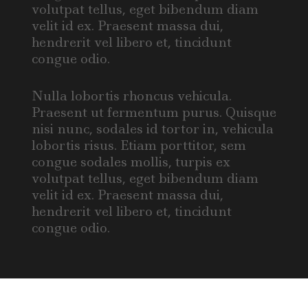
volutpat tellus, eget bibendum diam
velit id ex. Praesent massa dui,
hendrerit vel libero et, tincidunt
congue odio.
Nulla lobortis rhoncus vehicula.
Praesent ut fermentum purus. Quisque
nisi nunc, sodales id tortor in, vehicula
lobortis risus. Etiam porttitor, sem
congue sodales mollis, turpis ex
volutpat tellus, eget bibendum diam
velit id ex. Praesent massa dui,
hendrerit vel libero et, tincidunt
congue odio.