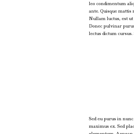
leo condimentum aliqu
ante. Quisque mattis 
Nullam luctus, est ut 
Donec pulvinar purus 
lectus dictum cursus
Sed eu purus in nunc c
maximus ex. Sed place
elementum. Aenean eg