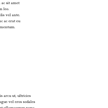
 ac sit amet
m leo.
lis vel ante.
c ac erat eu
ermentum.
 arcu ut, ultricies
ugue vel eros sodales
met ullamcorper nunc