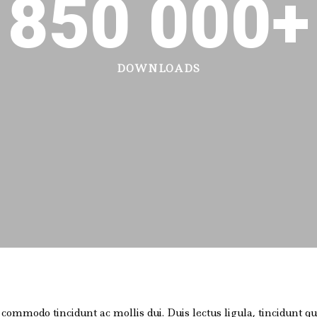
850 000
+
DOWNLOADS
ommodo tincidunt ac mollis dui. Duis lectus ligula, tincidunt quis