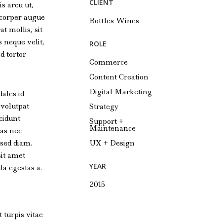
CLIENT
s arcu ut,
mcorper augue
Bottles Wines
t mollis, sit
 neque velit,
ROLE
d tortor
Commerce
Content Creation
Digital Marketing
ales id
 volutpat
Strategy
ncidunt
Support +
Maintenance
ras nec
 sed diam.
UX + Design
sit amet
YEAR
la egestas a.
2015
 turpis vitae