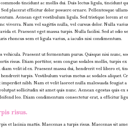
commodo tincidunt ac mollis dui. Duis lectus ligula, tincidunt qui
 Sed placerat efficitur dolor posuere ornare. Pellentesque ulla
entum. Aenean eget vestibulum ligula. Sed tristique lorem at era
 viverra. Nam vel sagittis nulla, vel cursus dolor. Nulla varius
da et. Praesent eget massa turpis. Nulla facilisi. Sed at odio se
ris rhoncus sem et ligula varius, a iaculis nisi condimentum.
s vehicula. Praesent ut fermentum purus. Quisque nisi nunc, sod
bortis risus. Etiam porttitor, sem congue sodales mollis, turpis ex
diam velit id ex. Praesent massa dui, hendrerit vel libero et, ti
 hendrerit turpis. Vestibulum varius metus ac sodales aliquet. C
t imperdiet nibh. Nam et velit laoreet nulla malesuada feugiat a
olutpat sollicitudin sit amet quis nunc. Aenean egestas quis ex 
eifend leo. Etiam condimentum consectetur erat, a efficitur ligu
pis risus.
s et lacinia mattis. Maecenas a turpis risus. Maecenas sit amet