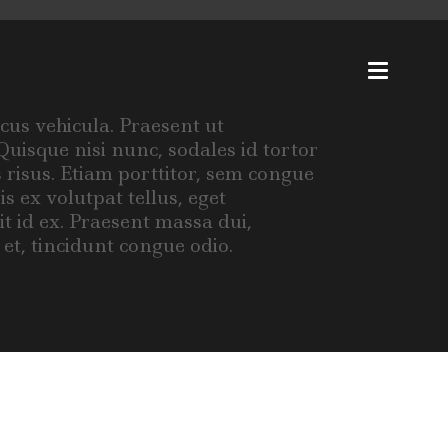
press
cus vehicula. Praesent ut
uisque nisi nunc, sodales id tortor
s risus. Etiam porttitor, sem congue
is ex volutpat tellus, eget
 id ex. Praesent massa dui,
 et, tincidunt congue odio.