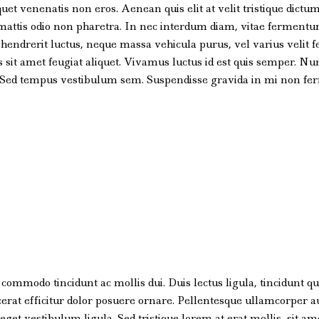
et venenatis non eros. Aenean quis elit at velit tristique dictum
mattis odio non pharetra. In nec interdum diam, vitae fermentu
hendrerit luctus, neque massa vehicula purus, vel varius velit fe
sit amet feugiat aliquet. Vivamus luctus id est quis semper. Nun
. Sed tempus vestibulum sem. Suspendisse gravida in mi non f
ommodo tincidunt ac mollis dui. Duis lectus ligula, tincidunt quis
rat efficitur dolor posuere ornare. Pellentesque ullamcorper a
et vestibulum ligula. Sed tristique lorem at erat mollis, sit a