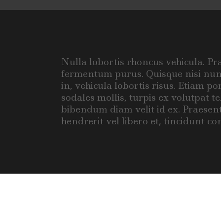
home
consult
Nulla lobortis rhoncus vehicula. Pr
fermentum purus. Quisque nisi nunc
in, vehicula lobortis risus. Etiam p
sodales mollis, turpis ex volutpat te
bibendum diam velit id ex. Praesen
hendrerit vel libero et, tincidunt co