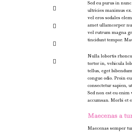
Sed eu purus in nunc 
ultricies maximus ex.
vel eros sodales elem
amet ullamcorper nunc
vel rutrum magna gravi
tincidunt tempor. Mau
Nulla lobortis rhoncu
tortor in, vehicula lo
tellus, eget bibendum 
congue odio. Proin eu
consectetur sapien, u
Sed non est eu enim v
accumsan. Morbi et el
Maecenas a tur
Maecenas semper turpi