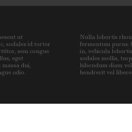
ing
ci-drinks
keep it private
aesent ut
Nulla lobortis rhon
, sodales id tortor
fermentum purus. Q
orttitor, sem congue
in, vehicula loborti
llus, eget
sodales mollis, turp
t massa dui,
bibendum diam velit
ngue odio.
hendrerit vel libero