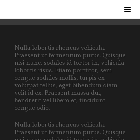
Nulla lobortis rhoncus vehicula.
Praesent ut fermentum purus. Quisque
nisi nunc, sodales id tortor in, vehicula
lobortis risus. Etiam porttitor, sem
congue sodales mollis, turpis ex
volutpat tellus, eget bibendum diam
velit id ex. Praesent massa dui,
hendrerit vel libero et, tincidunt
congue odio.
Nulla lobortis rhoncus vehicula.
Praesent ut fermentum purus. Quisque
nisi nunc, sodales id tortor in, vehicula