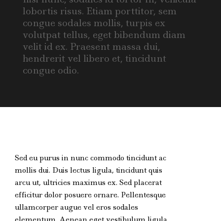
lobortis risus. Etiam porttitor, sem
congue sodales mollis, turpis ex
volutpat tellus, eget bibendum diam
velit id ex. Praesent massa dui,
hendrerit vel libero et, tincidunt
congue odio.
Sed eu purus in nunc commodo tincidunt ac
mollis dui. Duis lectus ligula, tincidunt quis
arcu ut, ultricies maximus ex. Sed placerat
efficitur dolor posuere ornare. Pellentesque
ullamcorper augue vel eros sodales
elementum. Aenean eget vestibulum ligula.